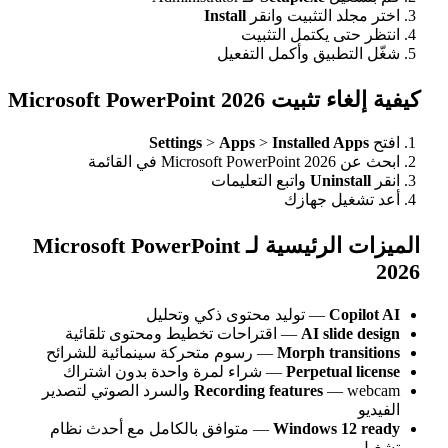
التثبيت وانقر
Install
 يكتمل التثبيت
بيق وأكمل التفعيل
Microsoft PowerPoint
Settings
>
Apps
>
Installed
ة
Unin
واتبع التعليمات
 جهازك
الميزات الرئيسية لـ Microsoft PowerPoint
C
— توليد محتوى ذكي وتحليل
AI sl
— اقتراحات تخطيط ومحتوى تلقائية
Morph tr
— رسوم متحركة سينمائية للشرائح
Perpetu
— شراء لمرة واحدة بدون اشتراك
Recording features
— webcam والسرد الصوتي لتصدير
Windows 
— متوافق بالكامل مع أحدث نظام