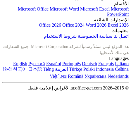
Microsoft Office
Microsoft Word
Microsoft
عة
Office 2026
Office 2024
Word 
الخصوصية
شروط الاستخدام
هذا الموقع ليس ممثلاً رسمياً لشركة Microsoft Corporation. جميع الشعارات
English
Русский
Español
Português
Deutsch
I
Polski
Türkçe
العربية
Tiếng
日本語
한국어
हिन्दी
Việt
ไทย
Română
Україн