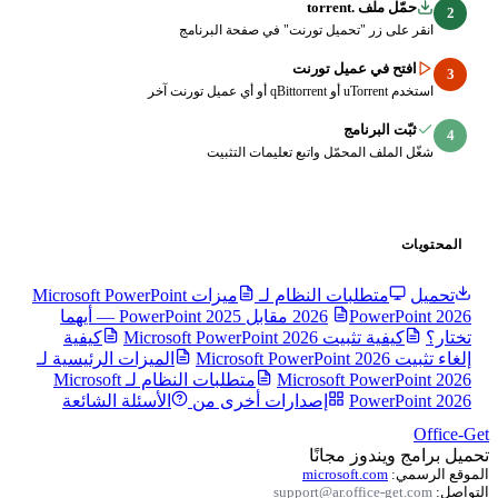
torren
ر "تحميل تورنت" في صفحة البرنامج
ي عميل تورنت
رنامج
المحمّل واتبع تعليمات التثبيت
طلبات النظام لـ
ميزات Microsoft PowerPoint
2026
PowerPoint 2026 مقابل PowerPoint 2025 — أيهما
Microsoft PowerPoint 202
كيفية
الميزات الرئيسية لـ
Microsoft Po
متطلبات النظام لـ Microsoft
Pow
إصدارات أخرى من
الأسئلة الشائعة
وز مجانًا
microsoft.c
support@ar.offic