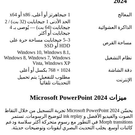
1 جيجاهرتز أو أعلى، x86 أو x64
الحد الأدنى 1 جيجابايت (32 بت) / 2
ة
جيجابايت (64 بت) — يُوصى بـ 4
جيجابايت أو أكثر
3–5 جيجابايت مساحة حرة على
HDD أو SSD
Windows 10, Windows 8.1,
Windows 8, Windows 7, Windows
Vista, Windows XP
1024 × 768 بكسل أو أعلى
مطلوب للتفعيل؛ يتم تحميل
التحديثات تلقائياً
يحسّن Microsoft PowerPoint 2024 تجربة التسجيل من خلال التقاط
الصوت والفيديو الأفضل و ink replay لتوضيح الرسومات. تستمر
Morph transitions في التطور مع رسوم متحركة أكثر سلاسة ودعم
لب التحديث البصري أيقونات وتوضيحات حديثة.