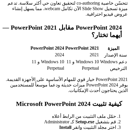
تتحسّن خاصية co-authoring لتحقيق تعاون حي أكثر سلاسة. تدعم
ميزة تسجيل Slide Show الآن تكامل webcam، مما يسهل إنشاء
افية.
PowerPoint 2024 مقابل PowerPoint 2021 —
ر؟
PowerPoint 2024
PowerPoint 202
2024
202
Windows 1 و 11
Windows 10 و 11
Perpetual
Perpetua
PowerPoint 2021 خيار قوي للمهام الأساسية على الأجهزة القديمة.
يوفر PowerPoint 2024 ميزات حديثة ودعماً موسعاً للمستخدمين
حدث الإمكانيات.
Microsof
التثبيت من الرابط أعلاه
ل
Setup.exe
كـ Administrator
التثبيت وانقر
Install