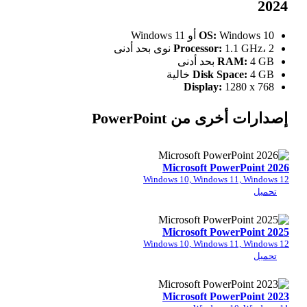
Window
OS:
أدنى
Processor:
R
Disk Sp
Display:
1
من PowerPoint
Microsoft Pow
Windows 10, Windows 
Microsoft Pow
Windows 10, Windows 
Microsoft Pow