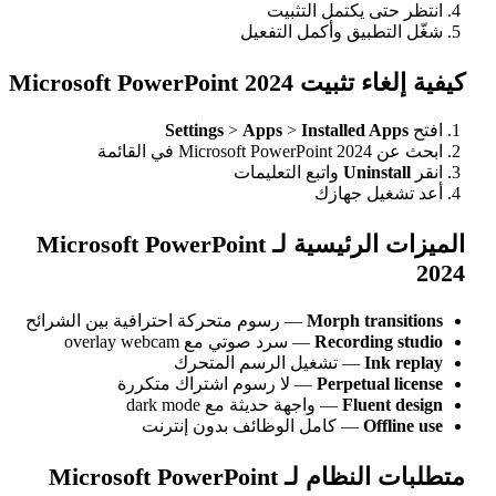
 يكتمل التثبيت
بيق وأكمل التفعيل
Microsoft PowerPoint
Settings
>
Apps
>
Installed
ة
Unin
واتبع التعليمات
 جهازك
الميزات الرئيسية لـ Microsoft PowerPoint
Morph tr
— رسوم متحركة احترافية بين الشرائح
Recordi
— سرد صوتي مع overlay webcam
I
— تشغيل الرسم المتحرك
Perpetu
— لا رسوم اشتراك متكررة
Flue
— واجهة حديثة مع dark mode
O
— كامل الوظائف بدون إنترنت
متطلبات النظام لـ Microsoft PowerPoint