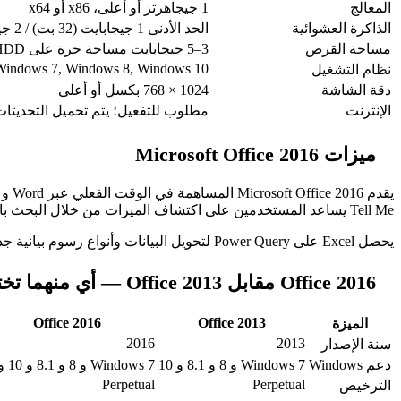
المعالج
1 جيجاهرتز أو أعلى، x86 أو x64
الذاكرة العشوائية
الحد الأدنى 1 جيجابايت (32 بت) / 2 جيجابايت (64 بت) — يُوصى بـ 4 جيجابايت أو أكثر
مساحة القرص
3–5 جيجابايت مساحة حرة على HDD أو SSD
Windows 7, Windows 8, Windows 10
نظام التشغيل
دقة الشاشة
1024 × 768 بكسل أو أعلى
الإنترنت
مطلوب للتفعيل؛ يتم تحميل التحديثات ت
ميزات Microsoft Office 2016
Tell Me يساعد المستخدمين على اكتشاف الميزات من خلال البحث باللغة الطبيعية.
يحصل Excel على Power Query لتحويل البيانات وأنواع رسوم بيانية جديدة وأدوات التنبؤ. يقدم PowerPoint انتقالات Morph واقتراحات Designer. يضيف Outlook صندوق وارد محدد لإدارة بريد إلكتروني أفضل.
Office 2016 مقابل Office 2013 — أي منهما تختار؟
Office 2016
Office 2013
الميزة
2016
2013
سنة الإصدار
دعم Windows
Windows 7 و 8 و 8.1 و 10
Windows 7 و 8 و 8.1 و 10 و 11
Perpetual
Perpetual
الترخيص