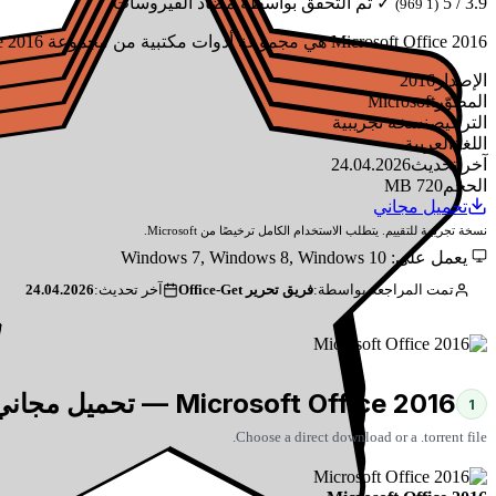
3.9 / 5
✓ تم التحقق بواسطة مضاد الفيروسات
(1 969)
Microsoft Office 2016 هي مجموعة أدوات مكتبية من مجموعة Office 2016. تتميز بالمساهمة في الوقت الفعلي والبحث الذكي و Power Query في Excel والتكامل السحابي.
الإصدار
2016
المطوّر
Microsoft
الترخيص
نسخة تجريبية
اللغة
العربية
آخر تحديث
24.04.2026
الحجم
720 MB
تحميل مجاني
نسخة تجريبية للتقييم. يتطلب الاستخدام الكامل ترخيصًا من Microsoft.
يعمل على: Windows 7, Windows 8, Windows 10
تمت المراجعة بواسطة:
فريق تحرير Office-Get
آخر تحديث:
24.04.2026
Microsoft Office 2016 — تحميل مجاني
1
Choose a direct download or a .torrent file.