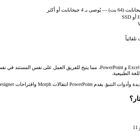
لقائياً
يقدم Microsoft Office 2016 المساهمة في الوقت الفعلي عبر Word و Excel و owerPoint