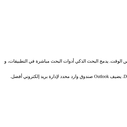
P، مما يتيح للفريق العمل على نفس المستند في نفس الوقت. يدمج البحث الذكي أدوات البحث مباشرة في التطبيقات، و