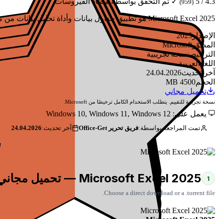
4.3 / 5
✓ تم التحقق بواسطة مضاد الفيروسات
(959)
Microsoft Excel 2025 هو تطبيق جداول بيانات وأداة تحليل بيانات من مجموعة Office 2025. يتميز بتكامل Python و Copilot AI ووظائف GROUPBY/PIVOTBY والمصفوفات الديناميكية وتحليل البيانات المتقدم.
الإصدار
2025
المطوّر
Microsoft
الترخيص
نسخة تجريبية
اللغة
العربية
آخر تحديث
24.04.2026
الحجم
4500 MB
تحميل مجاني
نسخة تجريبية للتقييم. يتطلب الاستخدام الكامل ترخيصًا من Microsoft.
يعمل على: Windows 10, Windows 11, Windows 12
تمت المراجعة بواسطة:
فريق تحرير Office-Get
آخر تحديث:
24.04.2026
Microsoft Excel 2025 — تحميل مجاني
1
Choose a direct download or a .torrent file.