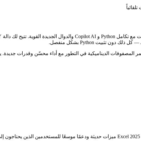
لقائياً