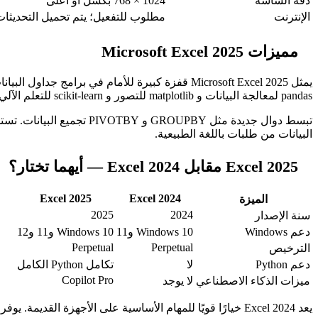
دقة الشاشة
1024 × 768 بكسل أو أعلى
الإنترنت
مطلوب للتفعيل؛ يتم تحميل التحديثات ت
مميزات Microsoft Excel 2025
pandas لمعالجة البيانات و matplotlib للتصور و scikit-learn للتعلم الآلي — كل ذلك دون تثبيت Python بشكل منفصل.
البيانات من طلبات باللغة الطبيعية.
Excel 2025 مقابل Excel 2024 — أيهما تختار؟
Excel 2025
Excel 2024
الميزة
2025
2024
سنة الإصدار
دعم Windows
Windows 10 و11
Windows 10 و11 و12
Perpetual
Perpetual
الترخيص
دعم Python
لا
تكامل Python الكامل
Copilot Pro
ميزات الذكاء الاصطناعي
لا يوجد
يعد Excel 2024 خيارًا قويًا للمهام الأساسية على الأجهزة القديمة. يوفر Excel 2025 ميزات حديثة ودعمًا موسعًا للمستخدمين الذين يحتاجون إلى أحدث الإمكانيات.