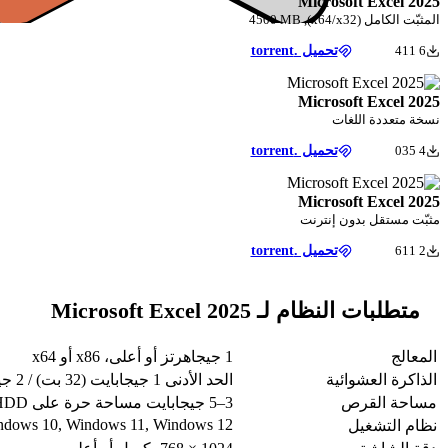
Microsoft Excel 2025
المثبّت الكامل (x64/x32), 4500 MB
6 411
تحميل .torrent
Microsoft Excel 2025
نسخة متعددة اللغات
4 035
تحميل .torrent
Microsoft Excel 2025
مثبّت مستقل بدون إنترنت
2 611
تحميل .torrent
متطلبات النظام لـ Microsoft Excel 2025
المعالج
1 جيجاهرتز أو أعلى، x86 أو x64
الذاكرة العشوائية
الحد الأدنى 1 جيجابايت (32 بت) / 2 جيجابايت (64 بت) — يُوصى بـ 4 جيجابايت أو أكثر
مساحة القرص
3–5 جيجابايت مساحة حرة على HDD أو SSD
ndows 10, Windows 11, Windows 12
نظام التشغيل