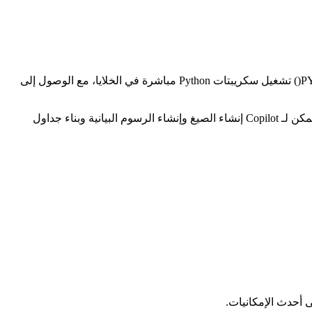
يمثل Microsoft Excel 2025 قفزة كبيرة للأمام في برامج جداول البيانات مع تكامل Python و Copilot AI والدوال الجديدة القوية. تتيح لك دالة PY() تشغيل سكريبتات Python مباشرة في الخلايا، مع الوصول إلى
تبسط دوال جديدة مثل GROUPBY و PIVOTBY تجميع البيانات. تستمر المصفوفات الديناميكية في التطور مع أداء محسّن وقدرات جديدة. يمكن لـ Copilot إنشاء الصيغ وإنشاء الرسوم البيانية وبناء جداول