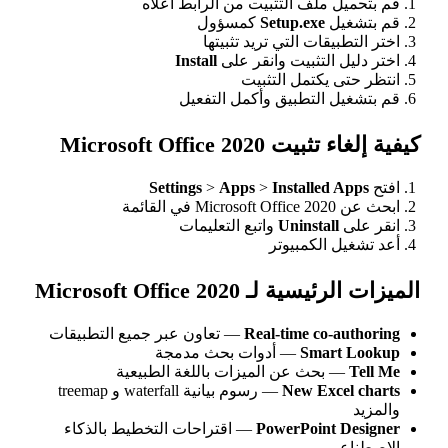
 ملف التثبيت من الرابط أعلاه
ل
Setup.exe
كمسؤول
قات التي تريد تثبيتها
التثبيت وانقر على
Install
 يكتمل التثبيت
 التطبيق وأكمل التفعيل
Microsoft Office 2
Settings
>
Apps
>
Installed
ة
Uninstal
واتبع التعليمات
 الكمبيوتر
 Microsoft Office 2020
Real-time co-
— تعاون عبر جميع التطبيقات
Smar
— أدوات بحث مدمجة
بحث عن الميزات باللغة الطبيعية
New Exc
— رسوم بيانية waterfall و treemap
PowerPoint
— اقتراحات التخطيط بالذكاء
ي