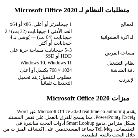
Microsoft Office 202
1 جيجاهرتز أو أعلى، x86 أو x64
الحد الأدنى 1 جيجابايت (32 بت) / 2
ة
جيجابايت (64 بت) — يُوصى بـ 4
جيجابايت أو أكثر
3–5 جيجابايت مساحة حرة على
HDD أو SSD
Windows 10, Windows 11
1024 × 768 بكسل أو أعلى
مطلوب للتفعيل؛ يتم تحميل
التحديثات تلقائياً
يقدم Microsoft Office 2020 real-time co-authoring عبر Word
وExcel وPowerPoint، مما يسمح للفرق بالعمل على نفس المستند
بشكل متزامن. يدمج Smart Lookup أدوات البحث مباشرة في
التطبيقات، وTell Me يساعد المستخدمين على اكتشاف الميزات من
ة الطبيعية.