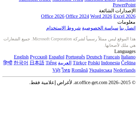
عة
Office 2026
Office 2024
Word 
الخصوصية
شروط الاستخدام
هذا الموقع ليس ممثلاً رسمياً لشركة Microsoft Corporation. جميع الشعارات
English
Русский
Español
Português
Deutsch
I
Polski
Türkçe
العربية
Tiếng
日本語
한국어
हिन्दी
Việt
ไทย
Română
Україн