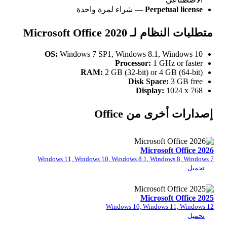
Perpetu
— شراء لمرة واحدة
Microsoft Office 202
OS:
Windows 7 SP1, Windows 8.1, W
Processor:
1 GHz
RAM:
2 GB (32-bit) or 4 G
Disk Space:
Display:
1
ى من Office
Microsof
Windows 11, Windows 10, Windows 8.1, Window
Microsof
Windows 10, Windows 