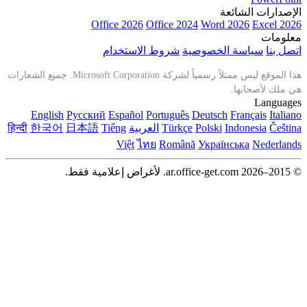
عة
Office 2026
Office 2024
Word 
الخصوصية
شروط الاستخدام
هذا الموقع ليس ممثلاً رسمياً لشركة Microsoft Corporation. جميع الشعارات
English
Русский
Español
Português
Deutsch
I
Polski
Türkçe
العربية
Tiếng
日本語
한국어
हिन्दी
Việt
ไทย
Română
Україн