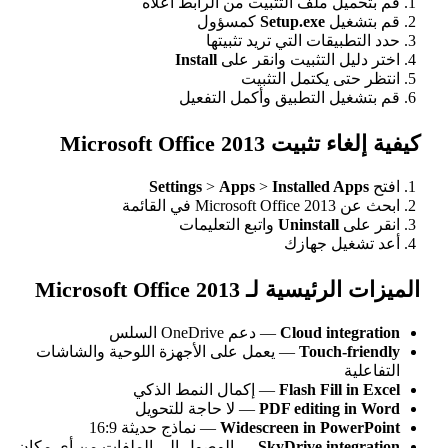
 ملف التثبيت من الرابط أعلاه
ل
Setup.exe
كمسؤول
قات التي تريد تثبيتها
التثبيت وانقر على
Install
 يكتمل التثبيت
 التطبيق وأكمل التفعيل
Microsoft Office 2
Settings
>
Apps
>
Installed
ة
Uninstal
واتبع التعليمات
 جهازك
 Microsoft Office 2013
Cloud in
— دعم OneDrive السلس
Touch
— يعمل على الأجهزة اللوحية والشاشات
Flash Fil
— إكمال النمط الذكي
PDF editin
— لا حاجة للتحويل
Widescreen in P
— نماذج حديثة 16:9
SkyDrive in
— الوصول إلى الملفات من أي مكان