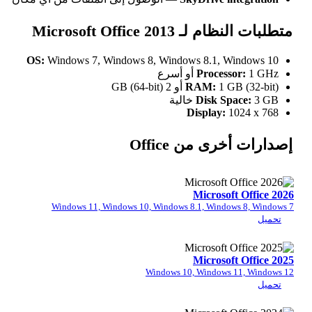
Microsoft Office 201
OS:
Windows 7, Windows 8, Windows 8.1, W
Process
GB (64-b)
RAM:
Disk Sp
Display:
1
ى من Office
Microsof
Windows 11, Windows 10, Windows 8.1, Window
Microsof
Windows 10, Windows 