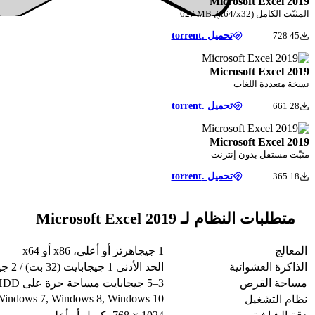
Microsoft Excel 2019
المثبّت الكامل (x64/x32), 627 MB
45 728
تحميل .torrent
Microsoft Excel 2019
نسخة متعددة اللغات
28 661
تحميل .torrent
Microsoft Excel 2019
مثبّت مستقل بدون إنترنت
18 365
تحميل .torrent
متطلبات النظام لـ Microsoft Excel 2019
المعالج
1 جيجاهرتز أو أعلى، x86 أو x64
الذاكرة العشوائية
الحد الأدنى 1 جيجابايت (32 بت) / 2 جيجابايت (64 بت) — يُوصى بـ 4 جيجابايت أو أكثر
مساحة القرص
3–5 جيجابايت مساحة حرة على HDD أو SSD
Windows 7, Windows 8, Windows 10
نظام التشغيل