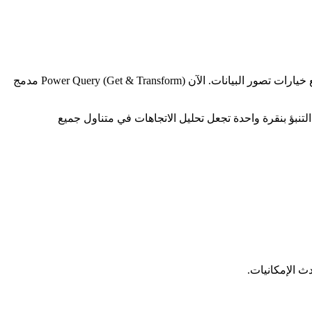
يضيف Microsoft Excel 2019 ستة أنواع رسوم بيانية جديدة — شلال و treemap و sunburst و histogram وصندوق وشارب و funnel — مما يوسع خيارات تصور البيانات. الآن Power Query (Get & Transform) مدمج
. توفر 3D Maps (سابقاً Power Map) تصور البيانات الجغرافية، وأوراق التنبؤ بنقرة واحدة تجعل تحليل الاتجاهات في متناول جميع