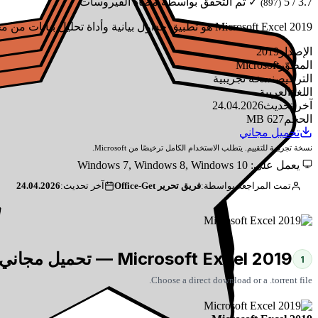
3.7 / 5
✓ تم التحقق بواسطة مضاد الفيروسات
(897)
Microsoft Excel 2019 هو تطبيق جداول بيانية وأداة تحليل بيانات من مجموعة Office 2019. يتميز بأنواع رسوم بيانية جديدة (شلال و treemap) و Power Query و Get & Transform والتنبؤ.
الإصدار
2019
المطوّر
Microsoft
الترخيص
نسخة تجريبية
اللغة
العربية
آخر تحديث
24.04.2026
الحجم
627 MB
تحميل مجاني
نسخة تجريبية للتقييم. يتطلب الاستخدام الكامل ترخيصًا من Microsoft.
يعمل على: Windows 7, Windows 8, Windows 10
تمت المراجعة بواسطة:
فريق تحرير Office-Get
آخر تحديث:
24.04.2026
Microsoft Excel 2019 — تحميل مجاني
1
Choose a direct download or a .torrent file.