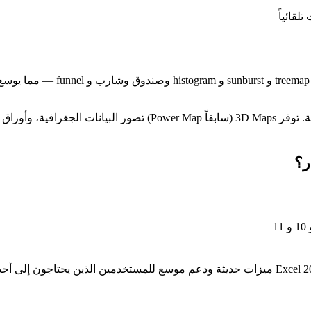
لقائياً
تستخدم دالة التنبؤ التمويه الأسي للتنبؤ بالاتجاهات من البيانات التاريخية