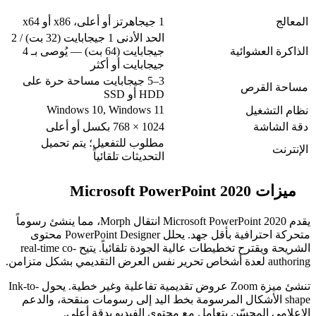
1 جيجاهرتز أو أعلى، x86 أو x64
الحد الأدنى 1 جيجابايت (32 بت) / 2
ة
جيجابايت (64 بت) — يُوصى بـ 4
جيجابايت أو أكثر
3–5 جيجابايت مساحة حرة على
HDD أو SSD
Windows 10, Windows 11
1024 × 768 بكسل أو أعلى
مطلوب للتفعيل؛ يتم تحميل
التحديثات تلقائياً
يقدم Microsoft PowerPoint 2020 انتقال Morph، مما ينشئ رسوماً
متحركة احترافية بأقل جهد. يحلل PowerPoint Designer محتوى
الشريحة ويقترح تخطيطات عالية الجودة تلقائياً. يتيح real-time co-
تنشئ ميزة Zoom عروض تقديمية تفاعلية وغير خطية. يحول Ink-to-
كال المرسومة بخط اليد إلى رسومات منقحة، والدعم
ن يتعامل مع محتوى الفيديو بدقة أعلى.