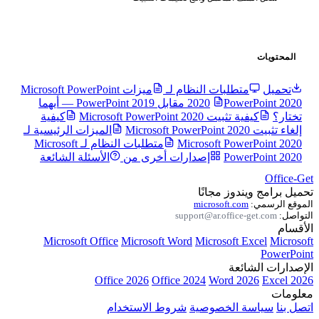
طلبات النظام لـ
ميزات Microsoft PowerPoint
2020
PowerPoint 2020 مقابل PowerPoint 2019 — أيهما
Microsoft PowerPoint 202
كيفية
الميزات الرئيسية لـ
Microsoft Po
متطلبات النظام لـ Microsoft
Pow
إصدارات أخرى من
الأسئلة الشائعة
وز مجانًا
microsoft.c
support@ar.offic
Microsoft Office
Microsoft Word
Microsoft
عة
Office 2026
Office 2024
Word 
الخصوصية
شروط الاستخدام